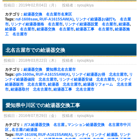
投稿日：2019年02月04日（月） 投稿者：syoujikiya
カテゴリ：
給湯器交換 名古屋市名東区
Tags:
ruf-1608saw
,
RUF-A1615SAW(A)
,
リンナイ給湯器お値打ち 名古屋
市
,
リンナイ給湯器価格 名古屋市
,
リンナイ給湯器設置 名古屋市
,
給湯器
,
給湯器 名古屋市
,
給湯器交換 名古屋市
,
給湯器工事 名古屋市
,
給湯器施
工 名古屋市
北名古屋市での給湯器交換
投稿日：2018年03月22日（木） 投稿者：syoujikiya
カテゴリ：
給湯器交換 愛知県北名古屋市
Tags:
gth-1600w
,
RUF-A1615SAW(A)
,
リンナイ給湯器お得 北名古屋市
,
リ
ンナイ給湯器値段 北名古屋市
,
リンナイ給湯器安値 北名古屋市
,
リンナイ
給湯器販売 北名古屋市
,
給湯器 北名古屋市
,
給湯器リフォーム 北名古屋
市
,
給湯器取付 北名古屋市
,
給湯器工事 北名古屋市
愛知県中川区での給湯器交換工事
投稿日：2016年07月29日（金） 投稿者：syoujikiya
カテゴリ：
ガス給湯器交換 名古屋
,
マンション給湯器交換 名古屋市中川
区
,
名古屋の給湯器
Tags:
RUF-1616W
,
RUF-A1615SAW(A)
,
リンナイ
,
リンナイ 給湯器
,
リンナ