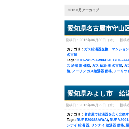
2016 6月アーカイブ
愛知県名古屋市守山
投稿日：2016年06月30日（木） 投稿者：sy
カテゴリ：
ガス給湯器交換 マンション
名古屋
Tags:
GTH-2417SAWX6H-H
,
GTH-244
ス 給湯 器 価格
,
ガス 給湯 器 名古屋
,
ガ
格
,
ノーリツ ガス給湯器 価格
,
ノーリツ
愛知県みよし市 給
投稿日：2016年06月29日（水） 投稿者：sy
カテゴリ：
名古屋で給湯器を安く交換す
Tags:
RUF-E2008SAW(A)
,
RUF-V200
ンナイ 給湯 器
,
リンナイ 給湯器 価格
,
屋