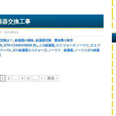
湯器交換工事
oujikiya
交換は？
,
給湯器の価格
,
給湯器交換 愛知県小牧市
XD
,
GTH-C2446SAWXD BL
,
ふろ給湯器
,
エコ ジョーズ ノーリツ
,
エコ ジ
パーパス
,
ガス給湯器エコジョーズ
,
ノーリツ 給湯器
,
ノーリツガス給湯
屋
1
2
...
4
6
...
»
最後 »