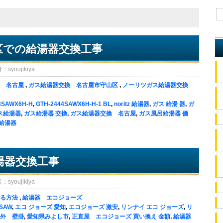
区での給湯器交換工事
oujikiya
 名古屋
,
ガス給湯器交換 名古屋市守山区
,
ノーリツガス給湯器交換
4SAWX6H-H
,
GTH-2444SAWX6H-H-1 BL
,
noritz 給湯器
,
ガス 給湯 器
,
ガ
ス給湯器
,
ガス給湯器 交換
,
ガス給湯器交換 名古屋
,
ガス風呂給湯器 価
 給湯器
湯器交換工事
oujikiya
る方法
,
給湯器 エコジョーズ
1SAW
,
エコ ジョーズ 愛知
,
エコジョーズ 激安
,
リンナイ エコ ジョーズ
,
リ
外 壁掛
,
愛知県みよし市
,
正直屋 エコジョーズ 買い換え 金額
,
給湯器