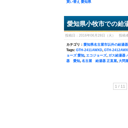
買い替え 愛知県
愛知県小牧市での給
投稿日：2016年06月28日（火） 投稿者：sy
カテゴリ：
愛知県名古屋市以外の給湯器
Tags:
GTH-2411AWXD
,
GTH-2412AW
ョーズ 愛知
,
エコジョーズ
,
ガス給湯器 
器 愛知
,
名古屋 給湯器 正直屋
,
大問
1 / 11