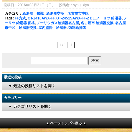
投稿日：2016年08月21日（日） 投稿者：syoujikiya
カテゴリ：
給湯器 知識
,
給湯器交換 名古屋市中区
Tags:
FF方式
,
GT-2410AWX-FF
,
GT-2451SAWX-FF-2 BL
,
ノーリツ 給湯器
,
ノ
ーリツ 給湯器 価格
,
ノーリツガス給湯器名古屋
,
名古屋市 給湯器交換
,
名古屋
市中区 給湯器交換
,
屋内壁掛 給湯器
,
強制給排気
1 / 1
1
最近の投稿
▼ 最近の投稿リストを開く
カテゴリー
▼ カテゴリリストを開く
▲ ページトップへ戻る ▲