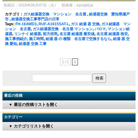
投稿日：2016年06月07日（火） 投稿者：syoujikiya
カテゴリ：
ガス給湯器交換 マンション 名古屋
,
給湯器交換 愛知県瀬戸
市
,
給湯器交換工事専門店の日常
Tags:
FH-16AWD3
,
RUF-A1615SAT-L
,
ガス 給湯 器 交換
,
ガス給湯器 マン
ション 名古屋
,
ガス給湯器交換 名古屋 マンション
,
パロマ
,
マンション給
湯器
,
リンナイ 給湯器
,
前方排気
,
名古屋 給湯器 最安値
,
名古屋 給湯器 格安
,
施工事例紹介
,
施工時間
,
給湯 器 の 種類 名古屋で交換するなら
,
給湯 器 交
換 愛知
,
給湯器 交換 工事
1 / 1
1
最近の投稿
▼ 最近の投稿リストを開く
カテゴリー
▼ カテゴリリストを開く