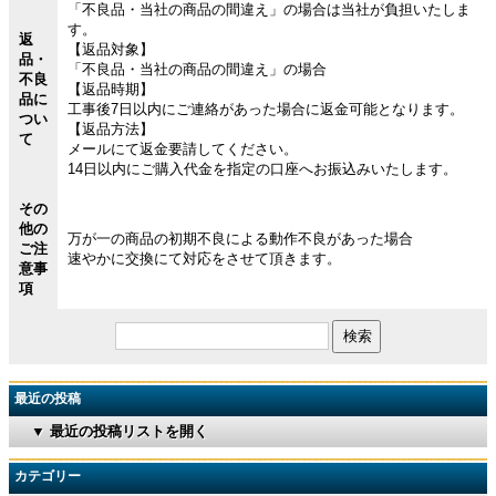
「不良品・当社の商品の間違え」の場合は当社が負担いたしま
す。
返
【返品対象】
品・
「不良品・当社の商品の間違え」の場合
不良
【返品時期】
品に
工事後7日以内にご連絡があった場合に返金可能となります。
つい
【返品方法】
て
メールにて返金要請してください。
14日以内にご購入代金を指定の口座へお振込みいたします。
その
他の
万が一の商品の初期不良による動作不良があった場合
ご注
速やかに交換にて対応をさせて頂きます。
意事
項
最近の投稿
▼ 最近の投稿リストを開く
カテゴリー