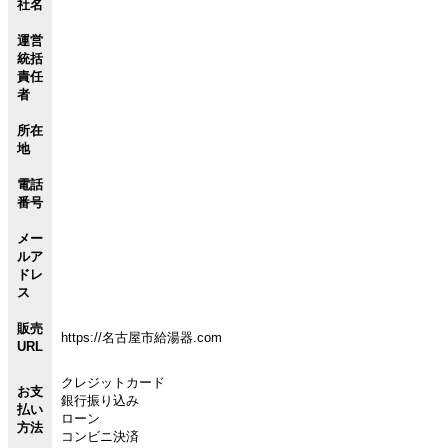
社名
運営
統括
責任
者
所在
地
電話
番号
メー
ルア
ドレ
ス
販売
https://名古屋市給湯器.com
URL
クレジットカード
お支
銀行振り込み
払い
ローン
方法
コンビニ決済