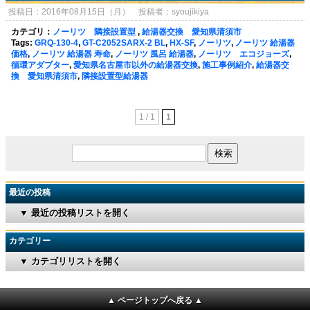
投稿日：2016年08月15日（月） 投稿者：syoujikiya
カテゴリ：
ノーリツ 隣接設置型
,
給湯器交換 愛知県清須市
Tags:
GRQ-130-4
,
GT-C2052SARX-2 BL
,
HX-SF
,
ノーリツ
,
ノーリツ 給湯器
価格
,
ノーリツ 給湯器 寿命
,
ノーリツ 風呂 給湯器
,
ノーリツ エコジョーズ
,
循環アダプター
,
愛知県名古屋市以外の給湯器交換
,
施工事例紹介
,
給湯器交
換 愛知県清須市
,
隣接設置型給湯器
1 / 1
1
最近の投稿
▼ 最近の投稿リストを開く
カテゴリー
▼ カテゴリリストを開く
▲ ページトップへ戻る ▲