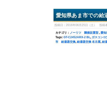
愛知県あま市での給
投稿日：2016年06月25日（土） 投稿者：sy
カテゴリ：
ノーリツ 隣接設置型
,
愛知
Tags:
GT-C2452ARX-2 BL
,
ガスコンロ
市 給湯器交換
,
給湯器交換 名古屋
,
給