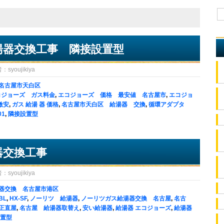
湯器交換工事 隣接設置型
oujikiya
名古屋市天白区
コジョーズ ガス料金
,
エコジョーズ 価格 最安値 名古屋市
,
エコジョ
激安
,
ガス 給湯 器 価格
,
名古屋市天白区 給湯器 交換
,
循環アダプタ
01
,
隣接設置型
器交換工事
oujikiya
器交換 名古屋市港区
BL
,
HX-SF
,
ノーリツ 給湯器
,
ノーリツガス給湯器交換 名古屋
,
名古
正直屋
,
名古屋 給湯器取替え
,
安い給湯器
,
給湯器 エコジョーズ
,
給湯器
置型