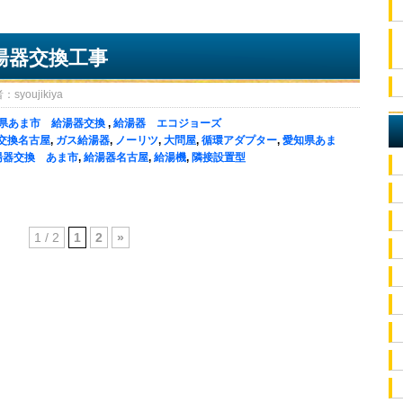
湯器交換工事
oujikiya
県あま市 給湯器交換
,
給湯器 エコジョーズ
交換名古屋
,
ガス給湯器
,
ノーリツ
,
大問屋
,
循環アダプター
,
愛知県あま
湯器交換 あま市
,
給湯器名古屋
,
給湯機
,
隣接設置型
1 / 2
1
2
»