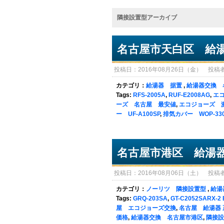
隣接設置型アーカイブ
名古屋市天白区 給
投稿日：2016年08月26日（金） 投稿者：sy
カテゴリ：
給湯器 据置
,
給湯器交換 
Tags:
RFS-2005A
,
RUF-E2008AG
,
エ
ーズ 名古屋 最安値
,
エコジョーズ 
ー UF-A100SP
,
排気カバー WOP-33
名古屋市港区 給湯
投稿日：2016年08月06日（土） 投稿者：sy
カテゴリ：
ノーリツ 隣接設置型
,
給湯
Tags:
GRQ-203SA
,
GT-C2052SARX-2 
屋 エコジョーズ交換
,
名古屋 給湯器 
価格
,
給湯器交換 名古屋市港区
,
隣接設