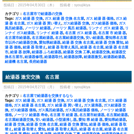
投稿日：2015年04月30日（木） 投稿者：syoujikiya
カテゴリ：
名古屋市で給湯器の交換
Tags:
ガス 給湯 器 交換
,
ガス 給湯 器 交換 名古屋
,
ガス 給湯 器 価格
,
ガス 給
湯 器 名古屋
,
ガス 給湯 器 買い替え
,
ガス給湯器 交換
,
ガス給湯器 価格
,
ガス
風呂給湯器
,
ノーリツ 給湯器
,
ノーリツ 風呂 給湯器
,
リンナイ ガス 給湯 器
,
リ
ンナイ ガス給湯器
,
リンナイ 給湯 器
,
名古屋 ガス 給湯 器
,
名古屋 市 給湯 器
,
名古屋市給湯器
,
名古屋給湯器
,
名古屋給湯器交換
,
安い給湯器
,
愛知県名古屋
市以外の給湯器交換
,
愛知県給湯器
,
給湯 器 交換 名古屋
,
給湯 器 交換 愛知
,
給
湯 器 価格
,
給湯 器 取替え
,
給湯 器 取替え風呂
,
給湯 器 名古屋
,
給湯 器 名古屋
市
,
給湯 器 故障
,
給湯器 ふろ給湯器
,
給湯器 交換 工事
,
給湯器交換
,
給湯器交
換名古屋市
,
給湯器修理
,
給湯器取付
,
給湯器故障
,
給湯器激安
,
給湯器給湯器
,
給湯機 名古屋
,
長府給湯器
給湯器 激安交換 名古屋
投稿日：2015年04月27日（月） 投稿者：syoujikiya
カテゴリ：
名古屋で給湯器を交換するなら
Tags:
ガス 給湯 器
,
ガス 給湯 器 交換
,
ガス 給湯 器 交換 名古屋
,
ガス 給湯 器
価格
,
ガス 給湯 器 名古屋
,
ガス 給湯 器 買い替え
,
ガス湯沸器
,
ガス給湯器 交
換
,
ガス給湯器 価格
,
ガス風呂給湯器
,
ガス風呂給湯器 価格
,
ノーリツ 給湯器
価格
,
ノーリツ 給湯器 寿命
,
名古屋 市 給湯 器
,
名古屋市給湯器
,
名古屋給湯器
,
名古屋給湯器交換
,
安い給湯器
,
小型湯沸し器
,
愛知 県 給湯 器
,
愛知県給湯器
,
給湯 器 交換
,
給湯 器 交換 名古屋
,
給湯 器 交換 愛知
,
給湯 器 価格
,
給湯 器 取
替え
,
給湯 器 取替え 愛知
,
給湯 器 取替え風呂
,
給湯 器 名古屋
,
給湯 器 名古屋