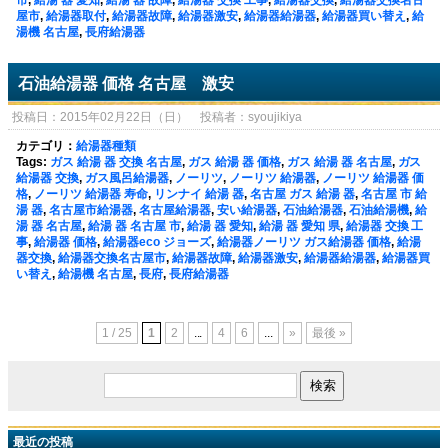
市
,
給湯 器 愛知
,
給湯 器 故障
,
給湯器 交換 工事
,
給湯器交換
,
給湯器交換名古
屋市
,
給湯器取付
,
給湯器故障
,
給湯器激安
,
給湯器給湯器
,
給湯器買い替え
,
給
湯機 名古屋
,
長府給湯器
石油給湯器 価格 名古屋 激安
投稿日：2015年02月22日（日） 投稿者：syoujikiya
カテゴリ：
給湯器種類
Tags:
ガス 給湯 器 交換 名古屋
,
ガス 給湯 器 価格
,
ガス 給湯 器 名古屋
,
ガス
給湯器 交換
,
ガス風呂給湯器
,
ノーリツ
,
ノーリツ 給湯器
,
ノーリツ 給湯器 価
格
,
ノーリツ 給湯器 寿命
,
リンナイ 給湯 器
,
名古屋 ガス 給湯 器
,
名古屋 市 給
湯 器
,
名古屋市給湯器
,
名古屋給湯器
,
安い給湯器
,
石油給湯器
,
石油給湯機
,
給
湯 器 名古屋
,
給湯 器 名古屋 市
,
給湯 器 愛知
,
給湯 器 愛知 県
,
給湯器 交換 工
事
,
給湯器 価格
,
給湯器eco ジョーズ
,
給湯器ノーリツ ガス給湯器 価格
,
給湯
器交換
,
給湯器交換名古屋市
,
給湯器故障
,
給湯器激安
,
給湯器給湯器
,
給湯器買
い替え
,
給湯機 名古屋
,
長府
,
長府給湯器
1 / 25
1
2
...
4
6
...
»
最後 »
最近の投稿