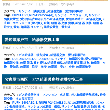
投稿日：2016年07月25日（月） 投稿者：syoujikiya
カテゴリ：
リンナイ 隣接設置
,
給湯器交換 愛知県岡崎市
Tags:
FH201ASC
,
RFS-E2405SA(A)
,
リンナイ エコジョーズ
,
リンナイ
隣接設置型
,
愛知県名古屋市以外の給湯器交換
,
愛知県岡崎市 給湯器交換
,
正
直屋 エコジョーズ 買い換え 金額
,
給湯 器 交換 費用
,
給湯 器 価格
,
給湯 器
取替え 愛知
,
給湯器 リンナイ
,
隣接設置型 最安値
愛知県瀬戸市 給湯器交換工事
投稿日：2016年07月23日（土） 投稿者：syoujikiya
カテゴリ：
ガス給湯器 後方排気
,
給湯器交換 愛知県瀬戸市
Tags:
RUF-2402AB
,
RUF-A2405AB
,
リンナイ 給湯器交換
,
愛知県瀬戸市
給湯器交換
,
給湯 器 取替え 愛知
,
給湯器 価格
,
給湯器 正直屋 評判
,
給湯器 交
換 愛知県
,
給湯器 取替 激安
,
給湯器 安い 会社
,
給湯器激安
名古屋市西区 ガス給湯暖房熱源機交換工事
投稿日：2016年07月09日（土） 投稿者：syoujikiya
カテゴリ：
ガス給湯器交換 マンション 名古屋
,
ガス給湯暖房熱源機
,
給湯
器交換 名古屋市西区
Tags:
RUFH-2405AB2-3
,
RUFH-V2403AB2-3
,
ガス給湯暖房熱源機
,
マンシ
ョン給湯器交換、マンション給湯器 価格
,
リンナイ 給湯 暖房 用 熱源 機
,
名