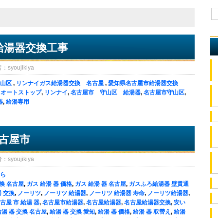
給湯器交換工事
oujikiya
山区
,
リンナイガス給湯器交換 名古屋
,
愛知県名古屋市給湯器交換
,
オートストップ
,
リンナイ
,
名古屋市 守山区 給湯器
,
名古屋市守山区
,
器
,
給湯専用
名古屋市
oujikiya
ら
交換 名古屋
,
ガス 給湯 器 価格
,
ガス 給湯 器 名古屋
,
ガスふろ給湯器 壁貫通
 交換
,
ノーリツ
,
ノーリツ 給湯器
,
ノーリツ 給湯器 寿命
,
ノーリツ給湯器
,
古屋 市 給湯 器
,
名古屋市給湯器
,
名古屋給湯器
,
名古屋給湯器交換
,
安い
給湯 器 交換 名古屋
,
給湯 器 交換 愛知
,
給湯 器 価格
,
給湯 器 取替え
,
給湯