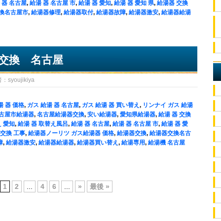
 器 名古屋
,
給湯 器 名古屋 市
,
給湯 器 愛知
,
給湯 器 愛知 県
,
給湯器 交換
換名古屋市
,
給湯器修理
,
給湯器取付
,
給湯器故障
,
給湯器激安
,
給湯器給湯
交換 名古屋
oujikiya
湯 器 価格
,
ガス 給湯 器 名古屋
,
ガス 給湯 器 買い替え
,
リンナイ ガス 給湯
古屋市給湯器
,
名古屋給湯器交換
,
安い給湯器
,
愛知県給湯器
,
給湯 器 交換
え 愛知
,
給湯 器 取替え風呂
,
給湯 器 名古屋
,
給湯 器 名古屋 市
,
給湯 器 愛
 交換 工事
,
給湯器ノーリツ ガス給湯器 価格
,
給湯器交換
,
給湯器交換名古
障
,
給湯器激安
,
給湯器給湯器
,
給湯器買い替え
,
給湯専用
,
給湯機 名古屋
1
2
...
4
6
...
»
最後 »