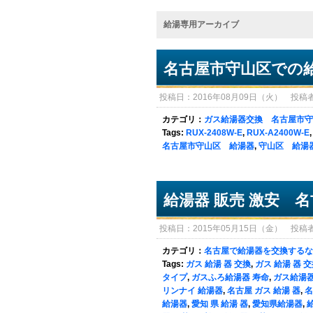
給湯専用アーカイブ
名古屋市守山区での
投稿日：2016年08月09日（火） 投稿者：sy
カテゴリ：
ガス給湯器交換 名古屋市守
Tags:
RUX-2408W-E
,
RUX-A2400W-E
名古屋市守山区 給湯器
,
守山区 給湯
給湯器 販売 激安 
投稿日：2015年05月15日（金） 投稿者：sy
カテゴリ：
名古屋で給湯器を交換するな
Tags:
ガス 給湯 器 交換
,
ガス 給湯 器 
タイプ
,
ガスふろ給湯器 寿命
,
ガス給湯器
リンナイ 給湯器
,
名古屋 ガス 給湯 器
,
名
給湯器
,
愛知 県 給湯 器
,
愛知県給湯器
,