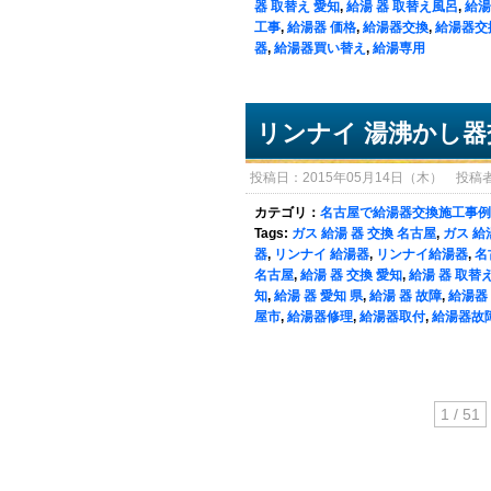
器 取替え 愛知
,
給湯 器 取替え風呂
,
給湯
工事
,
給湯器 価格
,
給湯器交換
,
給湯器交
器
,
給湯器買い替え
,
給湯専用
リンナイ 湯沸かし器
投稿日：2015年05月14日（木） 投稿者：sy
カテゴリ：
名古屋で給湯器交換施工事例
Tags:
ガス 給湯 器 交換 名古屋
,
ガス 給
器
,
リンナイ 給湯器
,
リンナイ給湯器
,
名
名古屋
,
給湯 器 交換 愛知
,
給湯 器 取替
知
,
給湯 器 愛知 県
,
給湯 器 故障
,
給湯器
屋市
,
給湯器修理
,
給湯器取付
,
給湯器故
1 / 51