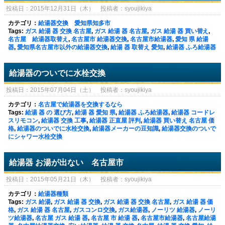
投稿日：2015年12月31日（木） 投稿者：syoujikiya
カテゴリ：
給湯器交換 愛知県知多市
Tags:
ガス 給湯 器 交換 名古屋
,
ガス 給湯 器 名古屋
,
ガス 給湯 器 買い替え
,
名古屋 給湯器取替え
,
名古屋市 給湯器交換
,
名古屋市給湯器
,
愛知 県 給湯
器
,
愛知県名古屋市以外の給湯器交換
,
給湯 器 取替え 愛知
,
給湯器 ふろ給湯器
給湯器のついでに水栓交換
投稿日：2015年07月04日（土） 投稿者：syoujikiya
カテゴリ：
名古屋で給湯器を交換するなら
Tags:
給湯 器 の 選び方
,
給湯 器 愛知 県
,
給湯器 ふろ給湯器
,
給湯器 コードレ
スリモコン
,
給湯器 交換 工事
,
給湯器 正直屋 評判
,
給湯器 買い替え 名古屋 価
格
,
給湯器のついでに水栓交換
,
給湯器メーカーの豆知識
,
給湯器交換のついで
にシャワー水栓交換
給湯器 お湯が出ない 名古屋市
投稿日：2015年05月21日（木） 投稿者：syoujikiya
カテゴリ：
給湯器種類
Tags:
ガス 給湯
,
ガス 給湯 器 交換
,
ガス 給湯 器 交換 名古屋
,
ガス 給湯 器 価
格
,
ガス 給湯 器 名古屋
,
ガスコンロ交換
,
ガス給湯器
,
ノーリツ 給湯器
,
ノーリ
ツ給湯器
,
名古屋 ガス 給湯 器
,
名古屋 市 給湯 器
,
名古屋市給湯器
,
名古屋給湯