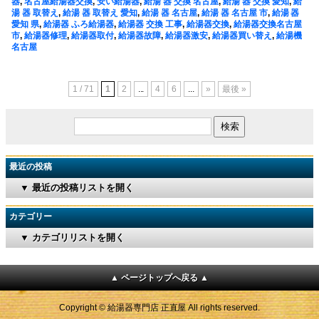
器
,
名古屋給湯器交換
,
安い給湯器
,
給湯 器 交換 名古屋
,
給湯 器 交換 愛知
,
給
湯 器 取替え
,
給湯 器 取替え 愛知
,
給湯 器 名古屋
,
給湯 器 名古屋 市
,
給湯 器
愛知 県
,
給湯器 ふろ給湯器
,
給湯器 交換 工事
,
給湯器交換
,
給湯器交換名古屋
市
,
給湯器修理
,
給湯器取付
,
給湯器故障
,
給湯器激安
,
給湯器買い替え
,
給湯機
名古屋
1 / 71
1
2
...
4
6
...
»
最後 »
最近の投稿
▼ 最近の投稿リストを開く
カテゴリー
▼ カテゴリリストを開く
▲ ページトップへ戻る ▲
Copyright © 給湯器専門店 正直屋 All rights reserved.