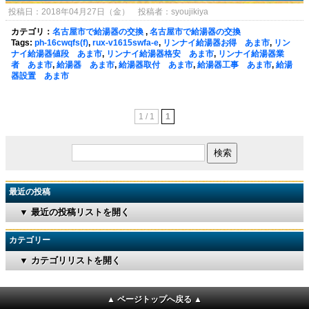
投稿日：2018年04月27日（金） 投稿者：syoujikiya
カテゴリ：
名古屋市で給湯器の交換
,
名古屋市で給湯器の交換
Tags:
ph-16cwqfs(f)
,
rux-v1615swfa-e
,
リンナイ給湯器お得 あま市
,
リン
ナイ給湯器値段 あま市
,
リンナイ給湯器格安 あま市
,
リンナイ給湯器業
者 あま市
,
給湯器 あま市
,
給湯器取付 あま市
,
給湯器工事 あま市
,
給湯
器設置 あま市
1 / 1
1
最近の投稿
▼ 最近の投稿リストを開く
カテゴリー
▼ カテゴリリストを開く
▲ ページトップへ戻る ▲