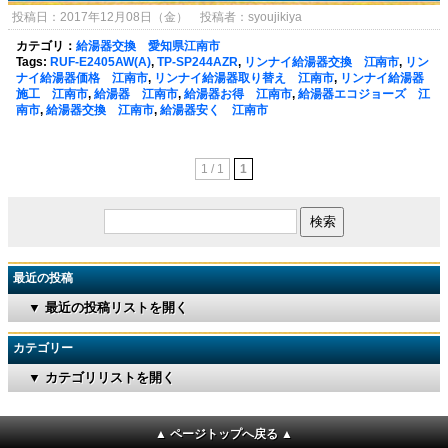
投稿日：2017年12月08日（金） 投稿者：syoujikiya
カテゴリ：
給湯器交換 愛知県江南市
Tags:
RUF-E2405AW(A)
,
TP-SP244AZR
,
リンナイ給湯器交換 江南市
,
リン
ナイ給湯器価格 江南市
,
リンナイ給湯器取り替え 江南市
,
リンナイ給湯器
施工 江南市
,
給湯器 江南市
,
給湯器お得 江南市
,
給湯器エコジョーズ 江
南市
,
給湯器交換 江南市
,
給湯器安く 江南市
1 / 1
1
最近の投稿
▼ 最近の投稿リストを開く
カテゴリー
▼ カテゴリリストを開く
▲ ページトップへ戻る ▲