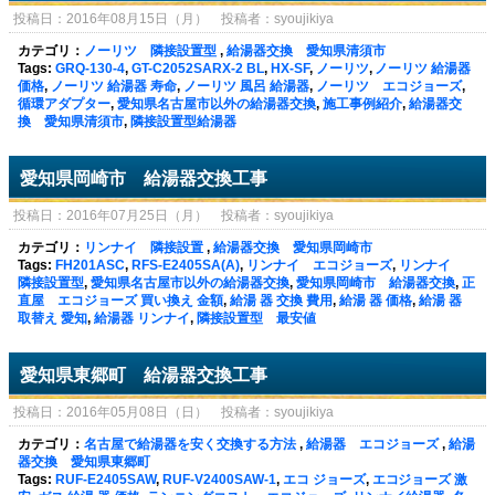
投稿日：2016年08月15日（月） 投稿者：syoujikiya
カテゴリ：
ノーリツ 隣接設置型
,
給湯器交換 愛知県清須市
Tags:
GRQ-130-4
,
GT-C2052SARX-2 BL
,
HX-SF
,
ノーリツ
,
ノーリツ 給湯器
価格
,
ノーリツ 給湯器 寿命
,
ノーリツ 風呂 給湯器
,
ノーリツ エコジョーズ
,
循環アダプター
,
愛知県名古屋市以外の給湯器交換
,
施工事例紹介
,
給湯器交
換 愛知県清須市
,
隣接設置型給湯器
愛知県岡崎市 給湯器交換工事
投稿日：2016年07月25日（月） 投稿者：syoujikiya
カテゴリ：
リンナイ 隣接設置
,
給湯器交換 愛知県岡崎市
Tags:
FH201ASC
,
RFS-E2405SA(A)
,
リンナイ エコジョーズ
,
リンナイ
隣接設置型
,
愛知県名古屋市以外の給湯器交換
,
愛知県岡崎市 給湯器交換
,
正
直屋 エコジョーズ 買い換え 金額
,
給湯 器 交換 費用
,
給湯 器 価格
,
給湯 器
取替え 愛知
,
給湯器 リンナイ
,
隣接設置型 最安値
愛知県東郷町 給湯器交換工事
投稿日：2016年05月08日（日） 投稿者：syoujikiya
カテゴリ：
名古屋で給湯器を安く交換する方法
,
給湯器 エコジョーズ
,
給湯
器交換 愛知県東郷町
Tags:
RUF-E2405SAW
,
RUF-V2400SAW-1
,
エコ ジョーズ
,
エコジョーズ 激