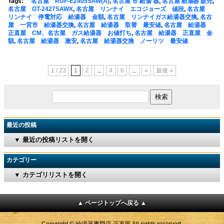
Tags:
名古屋 RUF-E2405SAW(A)
,
名古屋 市 給湯 器
,
名古屋 給湯器 販売
,
名古屋 GT-2427SAWX
,
名古屋 リンナイ エコジョーズ 値段
,
名古屋
リンナイ 停電対応 給湯器 金額
,
名古屋 リンナイガス給湯器交換
,
名古
屋 一宮市 給湯器交換
,
名古屋 給湯器 取替 最安値
,
名古屋 給湯器
正直屋 CM、名古屋 ガス給湯器 お値打ち
,
名古屋 給湯器 正直屋 金
額
,
名古屋 給湯器 激安
,
名古屋 給湯器交換 ノーリツ 最安値
1 / 23
1
2
...
4
6
...
»
最後 »
最近の投稿
▼ 最近の投稿リストを開く
カテゴリー
▼ カテゴリリストを開く
▲ ページトップへ戻る ▲