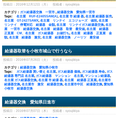
投稿日：2016年12月12日（月） 投稿者：syoujikiya
カテゴリ：
ガス給湯器交換 一宮市
,
給湯器交換 愛知県一宮市
Tags:
名古屋 RUF-E2405SAW(A)
,
名古屋 市 給湯 器
,
名古屋 給湯器 販売
,
名古屋 GT-2427SAWX
,
名古屋 リンナイ エコジョーズ 値段
,
名古屋
リンナイ 停電対応 給湯器 金額
,
名古屋 リンナイガス給湯器交換
,
名古
屋 一宮市 給湯器交換
,
名古屋 給湯器 取替 最安値
,
名古屋 給湯器
正直屋 CM、名古屋 ガス給湯器 お値打ち
,
名古屋 給湯器 正直屋 金
額
,
名古屋 給湯器 激安
,
名古屋 給湯器交換 ノーリツ 最安値
給湯器取替を小牧市城山で行うなら
投稿日：2016年07月26日（火） 投稿者：syoujikiya
カテゴリ：
給湯器交換 愛知県小牧市
Tags:
ガス給湯器 買い替え 名古屋
,
ガス給湯器 価格
,
ガス給湯器 寿命
,
ガス
給湯器 専門店 名古屋
,
ガス給湯器 マンション 名古屋
,
マンション給湯器
,
名古屋 ガス給湯器交換
,
名古屋 市 給湯 器
,
名古屋 給湯器 正直屋
,
名古屋市
給湯器交換
,
名古屋市 激安 給湯器交換
,
名古屋市中区 給湯器交換
,
愛知県
小牧市 給湯器交換
給湯器交換 愛知県日進市
投稿日：2016年07月07日（木） 投稿者：syoujikiya