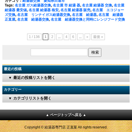
カテゴリ：
給湯器交換 愛知県日進市
Tags:
名古屋 ガス給湯器交換
,
名古屋 市 給湯 器
,
名古屋 給湯器 交換
,
名古屋
給湯器 最安値
,
名古屋 給湯器 格安
,
名古屋 給湯器 販売
,
名古屋 エコジョー
ズ交換
,
名古屋 リンナイガス給湯器交換
,
名古屋 給湯器
,
名古屋 給湯器
正直屋
,
名古屋 給湯器交換
,
名古屋 給湯器交換と同時にレンジフード交換
1 / 136
1
2
...
4
6
...
»
最後 »
最近の投稿
▼ 最近の投稿リストを開く
カテゴリー
▼ カテゴリリストを開く
▲ ページトップへ戻る ▲
Copyright © 給湯器専門店 正直屋 All rights reserved.