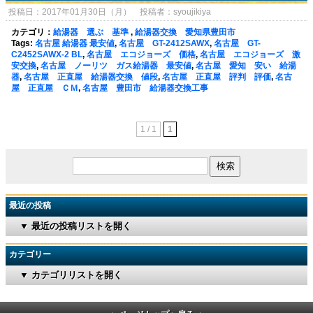
投稿日：2017年01月30日（月） 投稿者：syoujikiya
カテゴリ：
給湯器 選ぶ 基準
,
給湯器交換 愛知県豊田市
Tags:
名古屋 給湯器 最安値
,
名古屋 GT-2412SAWX
,
名古屋 GT-
C2452SAWX-2 BL
,
名古屋 エコジョーズ 価格
,
名古屋 エコジョーズ 激
安交換
,
名古屋 ノーリツ ガス給湯器 最安値
,
名古屋 愛知 安い 給湯
器
,
名古屋 正直屋 給湯器交換 値段
,
名古屋 正直屋 評判 評価
,
名古
屋 正直屋 ＣＭ
,
名古屋 豊田市 給湯器交換工事
1 / 1
1
最近の投稿
▼ 最近の投稿リストを開く
カテゴリー
▼ カテゴリリストを開く