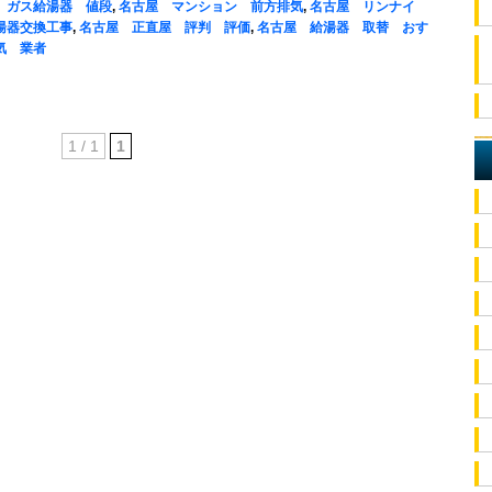
 ガス給湯器 値段
,
名古屋 マンション 前方排気
,
名古屋 リンナイ
湯器交換工事
,
名古屋 正直屋 評判 評価
,
名古屋 給湯器 取替 おす
気 業者
1 / 1
1