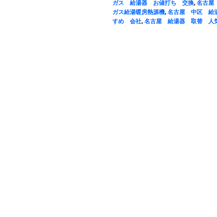
ガス 給湯器 お値打ち 交換
,
名古屋
ガス給湯暖房熱源機
,
名古屋 中区 給
すめ 会社
,
名古屋 給湯器 取替 人