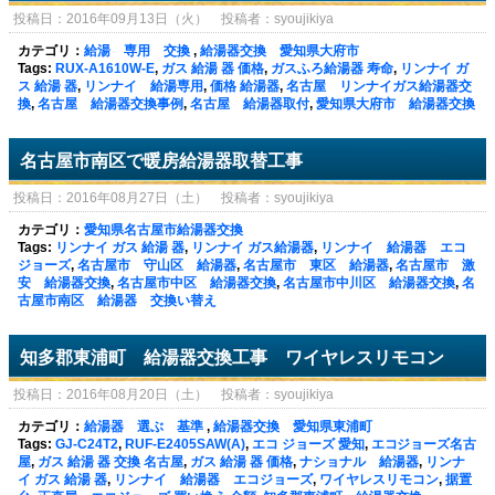
投稿日：2016年09月13日（火） 投稿者：syoujikiya
カテゴリ：
給湯 専用 交換
,
給湯器交換 愛知県大府市
Tags:
RUX-A1610W-E
,
ガス 給湯 器 価格
,
ガスふろ給湯器 寿命
,
リンナイ ガ
ス 給湯 器
,
リンナイ 給湯専用
,
価格 給湯器
,
名古屋 リンナイガス給湯器交
換
,
名古屋 給湯器交換事例
,
名古屋 給湯器取付
,
愛知県大府市 給湯器交換
名古屋市南区で暖房給湯器取替工事
投稿日：2016年08月27日（土） 投稿者：syoujikiya
カテゴリ：
愛知県名古屋市給湯器交換
Tags:
リンナイ ガス 給湯 器
,
リンナイ ガス給湯器
,
リンナイ 給湯器 エコ
ジョーズ
,
名古屋市 守山区 給湯器
,
名古屋市 東区 給湯器
,
名古屋市 激
安 給湯器交換
,
名古屋市中区 給湯器交換
,
名古屋市中川区 給湯器交換
,
名
古屋市南区 給湯器 交換い替え
知多郡東浦町 給湯器交換工事 ワイヤレスリモコン
投稿日：2016年08月20日（土） 投稿者：syoujikiya
カテゴリ：
給湯器 選ぶ 基準
,
給湯器交換 愛知県東浦町
Tags:
GJ-C24T2
,
RUF-E2405SAW(A)
,
エコ ジョーズ 愛知
,
エコジョーズ名古
屋
,
ガス 給湯 器 交換 名古屋
,
ガス 給湯 器 価格
,
ナショナル 給湯器
,
リンナ
イ ガス 給湯 器
,
リンナイ 給湯器 エコジョーズ
,
ワイヤレスリモコン
,
据置