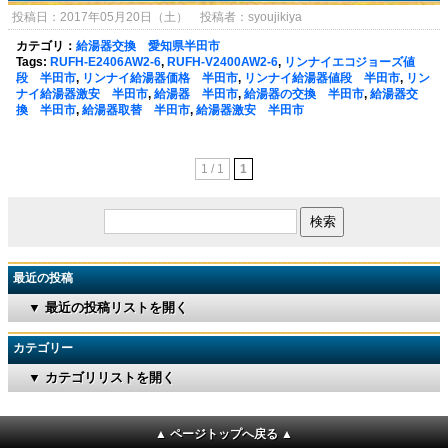
投稿日：2017年05月20日（土） 投稿者：syoujikiya
カテゴリ：
給湯器交換 愛知県半田市
Tags:
RUFH-E2406AW2-6
,
RUFH-V2400AW2-6
,
リンナイエコジョーズ値
段 半田市
,
リンナイ給湯器価格 半田市
,
リンナイ給湯器値段 半田市
,
リン
ナイ給湯器激安 半田市
,
給湯器 半田市
,
給湯器の交換 半田市
,
給湯器交
換 半田市
,
給湯器取替 半田市
,
給湯器激安 半田市
1 / 1
1
最近の投稿
▼ 最近の投稿リストを開く
カテゴリー
▼ カテゴリリストを開く
▲ ページトップへ戻る ▲