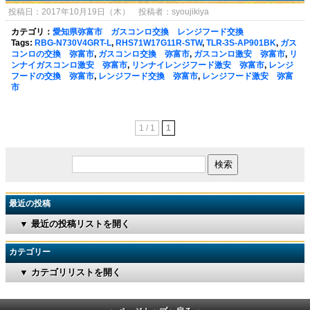
投稿日：2017年10月19日（木） 投稿者：syoujikiya
カテゴリ：
愛知県弥富市 ガスコンロ交換 レンジフード交換
Tags:
RBG-N730V4GRT-L
,
RHS71W17G11R-STW
,
TLR-3S-AP901BK
,
ガス
コンロの交換 弥富市
,
ガスコンロ交換 弥富市
,
ガスコンロ激安 弥富市
,
リ
ンナイガスコンロ激安 弥富市
,
リンナイレンジフード激安 弥富市
,
レンジ
フードの交換 弥富市
,
レンジフード交換 弥富市
,
レンジフード激安 弥富
市
1 / 1
1
最近の投稿
▼ 最近の投稿リストを開く
カテゴリー
▼ カテゴリリストを開く