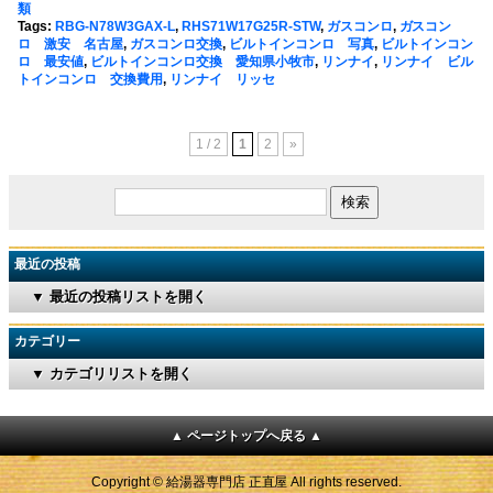
類
Tags:
RBG-N78W3GAX-L
,
RHS71W17G25R-STW
,
ガスコンロ
,
ガスコン
ロ 激安 名古屋
,
ガスコンロ交換
,
ビルトインコンロ 写真
,
ビルトインコン
ロ 最安値
,
ビルトインコンロ交換 愛知県小牧市
,
リンナイ
,
リンナイ ビル
トインコンロ 交換費用
,
リンナイ リッセ
1 / 2
1
2
»
最近の投稿
▼ 最近の投稿リストを開く
カテゴリー
▼ カテゴリリストを開く
▲ ページトップへ戻る ▲
Copyright © 給湯器専門店 正直屋 All rights reserved.