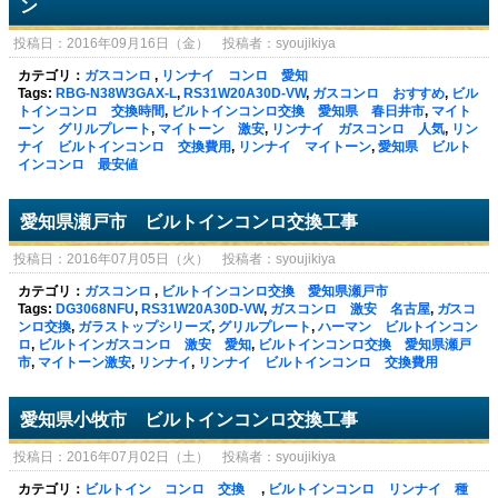
ン
投稿日：2016年09月16日（金） 投稿者：syoujikiya
カテゴリ：
ガスコンロ
,
リンナイ コンロ 愛知
Tags:
RBG-N38W3GAX-L
,
RS31W20A30D-VW
,
ガスコンロ おすすめ
,
ビル
トインコンロ 交換時間
,
ビルトインコンロ交換 愛知県 春日井市
,
マイト
ーン グリルプレート
,
マイトーン 激安
,
リンナイ ガスコンロ 人気
,
リン
ナイ ビルトインコンロ 交換費用
,
リンナイ マイトーン
,
愛知県 ビルト
インコンロ 最安値
愛知県瀬戸市 ビルトインコンロ交換工事
投稿日：2016年07月05日（火） 投稿者：syoujikiya
カテゴリ：
ガスコンロ
,
ビルトインコンロ交換 愛知県瀬戸市
Tags:
DG3068NFU
,
RS31W20A30D-VW
,
ガスコンロ 激安 名古屋
,
ガスコ
ンロ交換
,
ガラストップシリーズ
,
グリルプレート
,
ハーマン ビルトインコン
ロ
,
ビルトインガスコンロ 激安 愛知
,
ビルトインコンロ交換 愛知県瀬戸
市
,
マイトーン激安
,
リンナイ
,
リンナイ ビルトインコンロ 交換費用
愛知県小牧市 ビルトインコンロ交換工事
投稿日：2016年07月02日（土） 投稿者：syoujikiya
カテゴリ：
ビルトイン コンロ 交換
,
ビルトインコンロ リンナイ 種