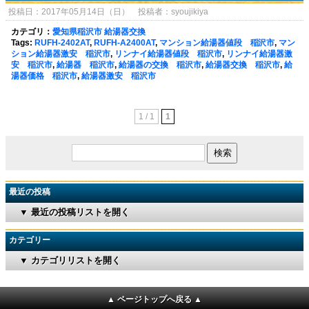
投稿日：2017年05月14日（日） 投稿者：syoujikiya
カテゴリ：
愛知県稲沢市 給湯器交換
Tags:
RUFH-2402AT
,
RUFH-A2400AT
,
マンション給湯器値段 稲沢市
,
マン
ション給湯器激安 稲沢市
,
リンナイ給湯器値段 稲沢市
,
リンナイ給湯器激
安 稲沢市
,
給湯器 稲沢市
,
給湯器の交換 稲沢市
,
給湯器交換 稲沢市
,
給
湯器価格 稲沢市
,
給湯器激安 稲沢市
1 / 1
1
最近の投稿
▼ 最近の投稿リストを開く
カテゴリー
▼ カテゴリリストを開く
▲ ページトップへ戻る ▲