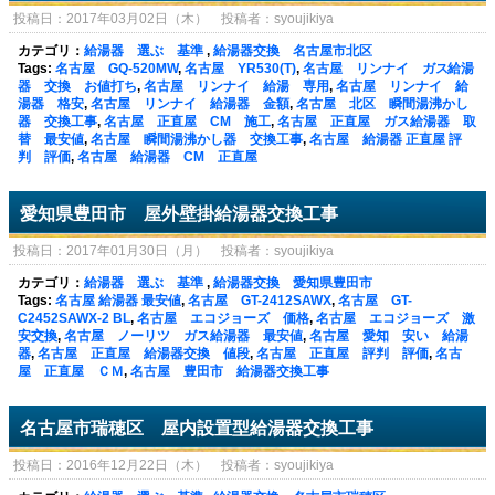
投稿日：2017年03月02日（木） 投稿者：syoujikiya
カテゴリ：
給湯器 選ぶ 基準
,
給湯器交換 名古屋市北区
Tags:
名古屋 GQ-520MW
,
名古屋 YR530(T)
,
名古屋 リンナイ ガス給湯
器 交換 お値打ち
,
名古屋 リンナイ 給湯 専用
,
名古屋 リンナイ 給
湯器 格安
,
名古屋 リンナイ 給湯器 金額
,
名古屋 北区 瞬間湯沸かし
器 交換工事
,
名古屋 正直屋 CM 施工
,
名古屋 正直屋 ガス給湯器 取
替 最安値
,
名古屋 瞬間湯沸かし器 交換工事
,
名古屋 給湯器 正直屋 評
判 評価
,
名古屋 給湯器 CM 正直屋
愛知県豊田市 屋外壁掛給湯器交換工事
投稿日：2017年01月30日（月） 投稿者：syoujikiya
カテゴリ：
給湯器 選ぶ 基準
,
給湯器交換 愛知県豊田市
Tags:
名古屋 給湯器 最安値
,
名古屋 GT-2412SAWX
,
名古屋 GT-
C2452SAWX-2 BL
,
名古屋 エコジョーズ 価格
,
名古屋 エコジョーズ 激
安交換
,
名古屋 ノーリツ ガス給湯器 最安値
,
名古屋 愛知 安い 給湯
器
,
名古屋 正直屋 給湯器交換 値段
,
名古屋 正直屋 評判 評価
,
名古
屋 正直屋 ＣＭ
,
名古屋 豊田市 給湯器交換工事
名古屋市瑞穂区 屋内設置型給湯器交換工事
投稿日：2016年12月22日（木） 投稿者：syoujikiya