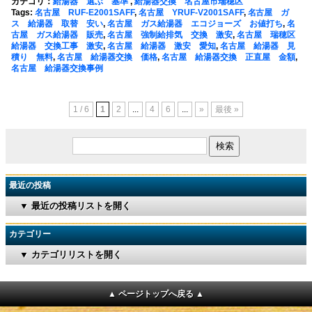
カテゴリ：
給湯器 選ぶ 基準
,
給湯器交換 名古屋市瑞穂区
Tags:
名古屋 RUF-E2001SAFF
,
名古屋 YRUF-V2001SAFF
,
名古屋 ガ
ス 給湯器 取替 安い
,
名古屋 ガス給湯器 エコジョーズ お値打ち
,
名
古屋 ガス給湯器 販売
,
名古屋 強制給排気 交換 激安
,
名古屋 瑞穂区
給湯器 交換工事 激安
,
名古屋 給湯器 激安 愛知
,
名古屋 給湯器 見
積り 無料
,
名古屋 給湯器交換 価格
,
名古屋 給湯器交換 正直屋 金額
,
名古屋 給湯器交換事例
1 / 6
1
2
...
4
6
...
»
最後 »
最近の投稿
▼ 最近の投稿リストを開く
カテゴリー
▼ カテゴリリストを開く
▲ ページトップへ戻る ▲