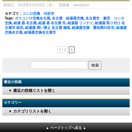
投稿日：2015年12月10日（木） 投稿者：syoujikiya
カテゴリ：
コンロ交換 刈谷市
Tags:
ガスコンロ交換名古屋
,
名古屋 給湯器交換
,
名古屋市 激安 コンロ
交換
,
給湯 器 名古屋
,
給湯 器 名古屋 市
,
給湯器 リンナイ
,
給湯器 取り付け 名
古屋市 格安
,
給湯器 買い替え 名古屋 価格
,
給湯器交換 愛知県刈谷市
,
給湯器
交換名古屋
,
給湯器交換名古屋市
1 / 1
1
最近の投稿
▼ 最近の投稿リストを開く
カテゴリー
▼ カテゴリリストを開く
▲ ページトップへ戻る ▲