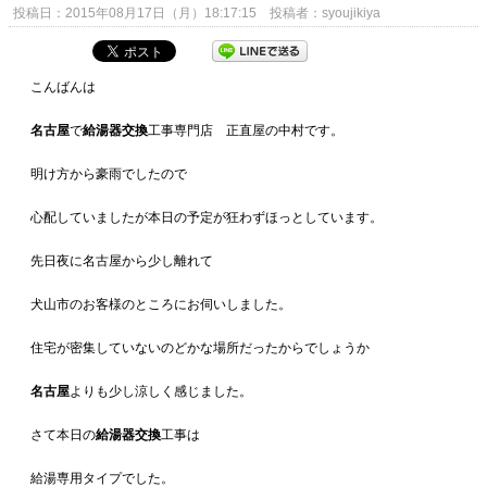
投稿日：2015年08月17日（月）18:17:15 投稿者：syoujikiya
こんばんは
名古屋
で
給湯器交換
工事専門店 正直屋の中村です。
明け方から豪雨でしたので
心配していましたが本日の予定が狂わずほっとしています。
先日夜に名古屋から少し離れて
犬山市のお客様のところにお伺いしました。
住宅が密集していないのどかな場所だったからでしょうか
名古屋
よりも少し涼しく感じました。
さて本日の
給湯器交換
工事は
給湯専用タイプでした。