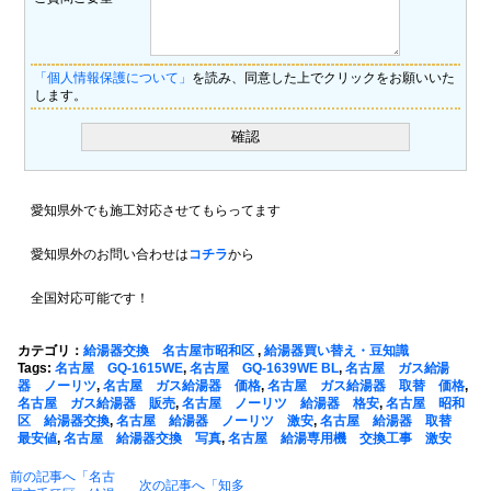
「個人情報保護について」
を読み、同意した上でクリックをお願いいた
します。
愛知県外でも施工対応させてもらってます
愛知県外のお問い合わせは
コチラ
から
全国対応可能です！
カテゴリ：
給湯器交換 名古屋市昭和区
,
給湯器買い替え・豆知識
Tags:
名古屋 GQ-1615WE
,
名古屋 GQ-1639WE BL
,
名古屋 ガス給湯
器 ノーリツ
,
名古屋 ガス給湯器 価格
,
名古屋 ガス給湯器 取替 価格
,
名古屋 ガス給湯器 販売
,
名古屋 ノーリツ 給湯器 格安
,
名古屋 昭和
区 給湯器交換
,
名古屋 給湯器 ノーリツ 激安
,
名古屋 給湯器 取替
最安値
,
名古屋 給湯器交換 写真
,
名古屋 給湯専用機 交換工事 激安
前の記事へ「名古
次の記事へ「知多