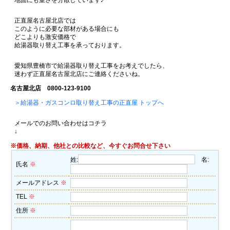
地面にも重さを分散しています♪
正直屋名古屋北店では
このように必要な部材がある場合にも
どこよりも激安価格で
給湯器取り替え工事を承っております。
愛知県豊橋市で給湯器取り替え工事をお考えでしたら、
迷わず正直屋名古屋北店にご連絡くださいね。
名古屋北店 0800-123-9100
＞給湯器・ガスコンロ取り替え工事の正直屋 トップへ
メールでのお問い合わせはコチラ
↓
※価格、納期、他社との比較など、今すぐお問合せ下さい
姓:
名:
氏名
※
メールアドレス
※
TEL
※
住所
※