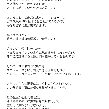
従来品からエコジョーズに取り替えされると
ガス代がいかに節約できたか
とても実感していただけると思います。
というのも、従来品に比べ、エコジョーズは
ガス代が約10％程抑えることができるので、
かなり金額に差が出てきます。
熱源機ではなく、
通常の追い焚き給湯器をご使用の方も、
月々のガス代で比較したら
あまり減っていないように思えるかもしれませんが、
年単位で計算すると数万円も差が出てくるものです♪
なので正直屋名古屋北店でも
エコジョーズが取り替えできる現場であれば
必ずエコジョーズをオススメさせていただいております。
さらにこちらの現場にはもう1つポイントがあり、
この熱源機、実は結構な重量があるのですが、
壁の強度が心配な場合に、
給湯器本体の下に据置台を取り替えして、
壁だけに負担が行かないよう、