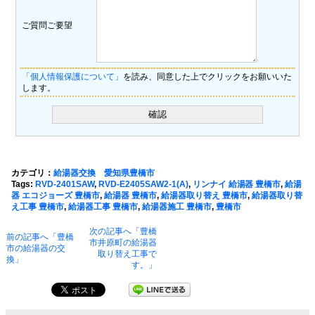
ご質問ご要望
「個人情報保護について」
を読み、同意した上でクリックをお願いいた
します。
カテゴリ：
給湯器交換 愛知県豊橋市
Tags:
RVD-2401SAW
,
RVD-E2405SAW2-1(A)
,
リンナイ 給湯器 豊橋市
,
給湯
器 エコジョーズ 豊橋市
,
給湯器 豊橋市
,
給湯器取り替え 豊橋市
,
給湯器取り替
え工事 豊橋市
,
給湯器工事 豊橋市
,
給湯器施工 豊橋市
,
豊橋市
次の記事へ「豊橋
前の記事へ「豊橋
市井原町の給湯器
市の給湯器の交
取り替え工事で
換」
す。」