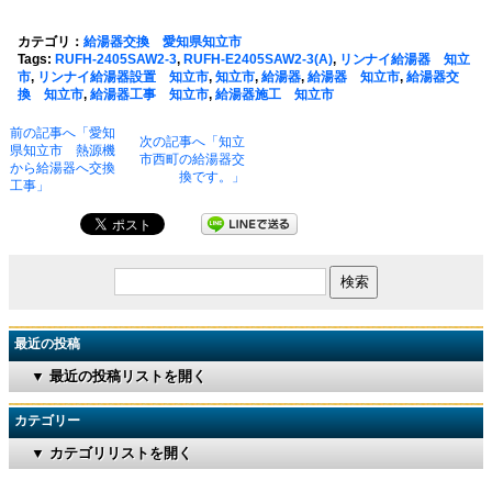
カテゴリ：
給湯器交換 愛知県知立市
Tags:
RUFH-2405SAW2-3
,
RUFH-E2405SAW2-3(A)
,
リンナイ給湯器 知立
市
,
リンナイ給湯器設置 知立市
,
知立市
,
給湯器
,
給湯器 知立市
,
給湯器交
換 知立市
,
給湯器工事 知立市
,
給湯器施工 知立市
前の記事へ「愛知
次の記事へ「知立
県知立市 熱源機
市西町の給湯器交
から給湯器へ交換
換です。」
工事」
最近の投稿
▼ 最近の投稿リストを開く
カテゴリー
▼ カテゴリリストを開く