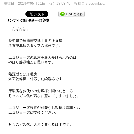
投稿日：2019年05月21日（火）18:53:45 投稿者：syoujikiya
リンナイの給湯器への交換
こんばんは。
愛知県で給湯器交換工事の正直屋
名古屋北店スタッフの浅井です。
エコジョーズの恩恵を最大受けられるのは
やはり熱源機だと思います。
熱源機とは床暖房
浴室乾燥機に対応した給湯器です。
床暖房をお使いのお客様に聞いたところ
月々のガス代の高さに驚いてしまいました。
エコジョーズ設置が可能なお客様は是非とも
エコジョーズに交換ください。
月々のガス代が大きく変わるはずです。