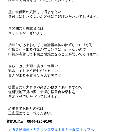
据置台で固定させていただいております。
壁に最低限の穴開けで済ませたい
壁付けにしたくないお客様にご好評いただいております。
その他にも据置台には
メリットがございます。
据置台があるおかげで給湯器本体の位置が上に上がり
排気口から出る排気がフェンスに当たらないので
排気が滞留して不完全燃焼になることを防いでくれます。
さらには、大雨・洪水・台風で
冠水してしまう恐れがあるので
高さが出る据置台なら大丈夫です。
据置台にも大きさや高さが数多くありますので
無料現地下見の際に最適な据置台や部材を
選定させていただいております。
給湯器でお困りの際は
正直屋までご一報ください。
名古屋北店 0800-123-9100
＞ガス給湯器・ガスコンロ交換工事の正直屋 トップへ