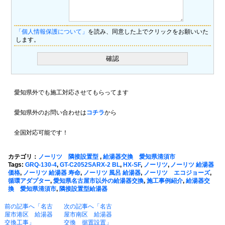
「個人情報保護について」
を読み、同意した上でクリックをお願いいた
します。
愛知県外でも施工対応させてもらってます
愛知県外のお問い合わせは
コチラ
から
全国対応可能です！
カテゴリ：
ノーリツ 隣接設置型
,
給湯器交換 愛知県清須市
Tags:
GRQ-130-4
,
GT-C2052SARX-2 BL
,
HX-SF
,
ノーリツ
,
ノーリツ 給湯器
価格
,
ノーリツ 給湯器 寿命
,
ノーリツ 風呂 給湯器
,
ノーリツ エコジョーズ
,
循環アダプター
,
愛知県名古屋市以外の給湯器交換
,
施工事例紹介
,
給湯器交
換 愛知県清須市
,
隣接設置型給湯器
前の記事へ「名古
次の記事へ「名古
屋市港区 給湯器
屋市南区 給湯器
交換工事」
交換 据置設置」