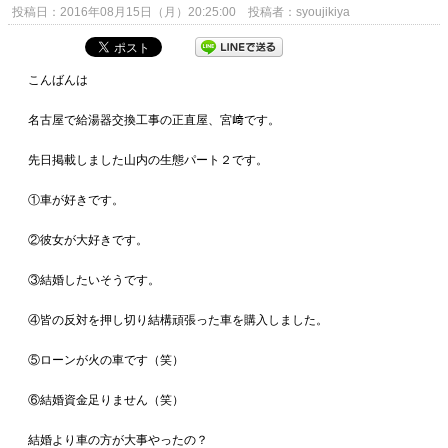
投稿日：2016年08月15日（月）20:25:00 投稿者：syoujikiya
こんばんは
名古屋で給湯器交換工事の正直屋、宮﨑です。
先日掲載しました山内の生態パート２です。
①車が好きです。
②彼女が大好きです。
③結婚したいそうです。
④皆の反対を押し切り結構頑張った車を購入しました。
⑤ローンが火の車です（笑）
⑥結婚資金足りません（笑）
結婚より車の方が大事やったの？