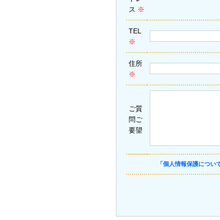
ス
※
TEL
※
住所
※
ご質
問ご
要望
「個人情報保護につい