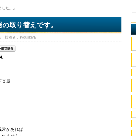
ました。」
器の取り替えです。
 投稿者：syoujikiya
え
正直屋
。
異常があれば