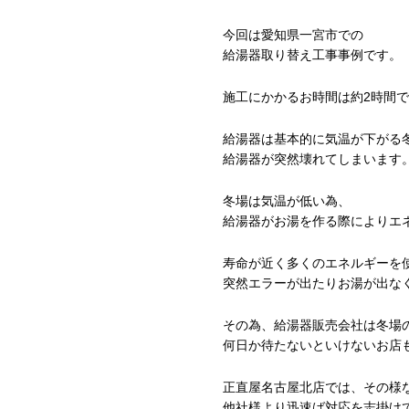
今回は愛知県一宮市での
給湯器取り替え工事事例です。
施工にかかるお時間は約2時間
給湯器は基本的に気温が下がる
給湯器が突然壊れてしまいます
冬場は気温が低い為、
給湯器がお湯を作る際によりエ
寿命が近く多くのエネルギーを
突然エラーが出たりお湯が出な
その為、給湯器販売会社は冬場
何日か待たないといけないお店
正直屋名古屋北店では、その様
他社様より迅速ば対応を志掛け