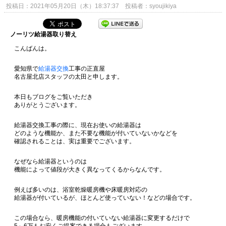
投稿日：2021年05月20日（木）18:37:37 投稿者：syoujikiya
ノーリツ給湯器取り替え
こんばんは。
愛知県で
給湯器交換
工事の正直屋
名古屋北店スタッフの太田と申します。
本日もブログをご覧いただき
ありがとうございます。
給湯器交換工事の際に、現在お使いの給湯器は
どのような機能か、また不要な機能が付いていないかなどを
確認されることは、実は重要でございます。
なぜなら給湯器というのは
機能によって値段が大きく異なってくるからなんです。
例えば多いのは、浴室乾燥暖房機や床暖房対応の
給湯器が付いているが、ほとんど使っていない！などの場合です。
この場合なら、暖房機能の付いていない給湯器に変更するだけで