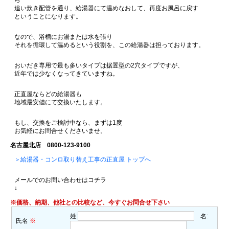
ら
追い炊き配管を通り、給湯器にて温めなおして、再度お風呂に戻す
ということになります。
なので、浴槽にお湯または水を張り
それを循環して温めるという役割を、この給湯器は担っております。
おいだき専用で最も多いタイプは据置型の2穴タイプですが、
近年では少なくなってきていますね。
正直屋ならどの給湯器も
地域最安値にて交換いたします。
もし、交換をご検討中なら、まずは1度
お気軽にお問合せくださいませ。
名古屋北店 0800-123-9100
＞給湯器・コンロ取り替え工事の正直屋 トップへ
メールでのお問い合わせはコチラ
↓
※価格、納期、他社との比較など、今すぐお問合せ下さい
姓:
名:
氏名
※