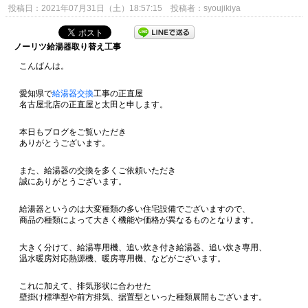
投稿日：2021年07月31日（土）18:57:15 投稿者：syoujikiya
ノーリツ給湯器取り替え工事
こんばんは。
愛知県で
給湯器交換
工事の正直屋
名古屋北店の正直屋と太田と申します。
本日もブログをご覧いただき
ありがとうございます。
また、給湯器の交換を多くご依頼いただき
誠にありがとうございます。
給湯器というのは大変種類の多い住宅設備でございますので、
商品の種類によって大きく機能や価格が異なるものとなります。
大きく分けて、給湯専用機、追い炊き付き給湯器、追い炊き専用、
温水暖房対応熱源機、暖房専用機、などがございます。
これに加えて、排気形状に合わせた
壁掛け標準型や前方排気、据置型といった種類展開もございます。