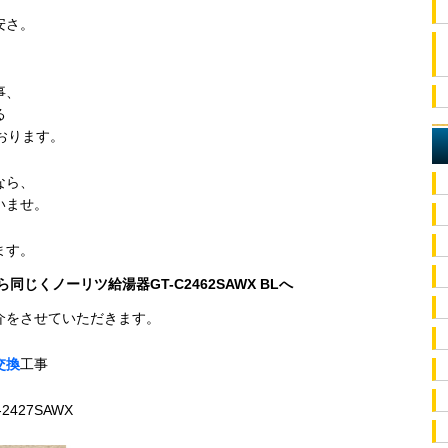
安さ。
事、
る
おります。
なら、
いませ。
ます。
ら同じくノーリツ給湯器GT-C2462SAWX BLへ
介をさせていただきます。
交換
工事
427SAWX