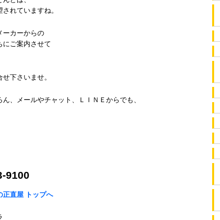
望されていますね。
メーカーからの
ちにご案内させて
合せ下さいませ。
ろん、メールやチャット、ＬＩＮＥからでも、
。
！
-9100
正直屋 トップへ
ラ