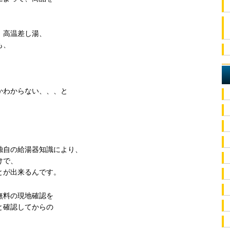
、高温差し湯、
も、
。
かわからない、、、と
独自の給湯器知識により、
けで、
とが出来るんです。
無料の現地確認を
と確認してからの