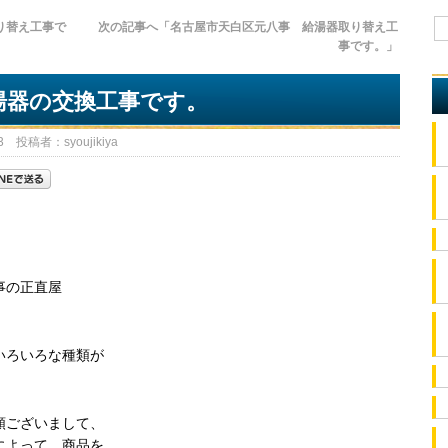
り替え工事で
次の記事へ「名古屋市天白区元八事 給湯器取り替え工
事です。」
湯器の交換工事です。
 投稿者：syoujikiya
事の正直屋
。
いろいろな種類が
類ございまして、
によって、商品を