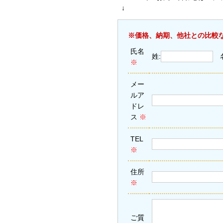
↓
※価格、納期、他社との比較
氏名
姓:
※
メー
ルア
ドレ
ス
※
TEL
※
住所
※
ご質