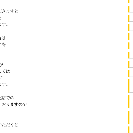
だきますと
を
ます。
合は
とを
。
が
しては
に
ます。
北店での
ておりますので
いただくと