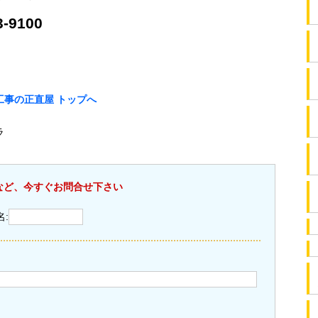
-9100
い。
事の正直屋 トップへ
ラ
など、今すぐお問合せ下さい
名: