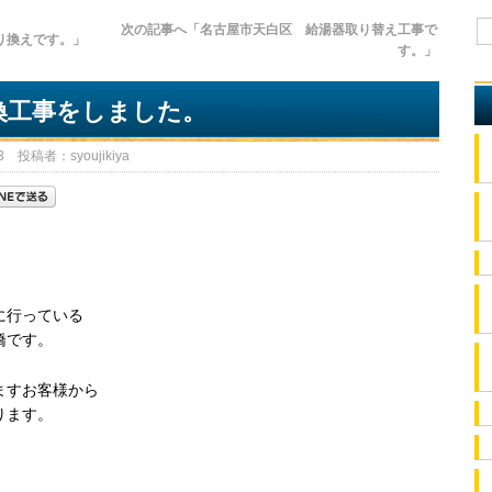
次の記事へ「名古屋市天白区 給湯器取り替え工事で
り換えです。」
す。」
換工事をしました。
 投稿者：syoujikiya
に行っている
橋です。
ますお客様から
ります。