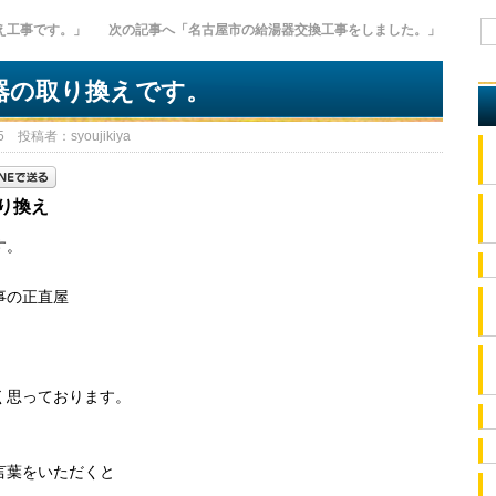
え工事です。」
次の記事へ「名古屋市の給湯器交換工事をしました。」
器の取り換えです。
 投稿者：syoujikiya
り換え
す。
事の正直屋
。
く思っております。
言葉をいただくと