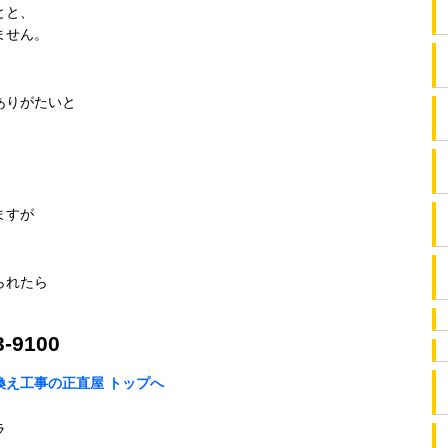
とと、
ません。
、
ありがたいと
ますが
られたら
-9100
換え工事の正直屋 トップへ
ラ