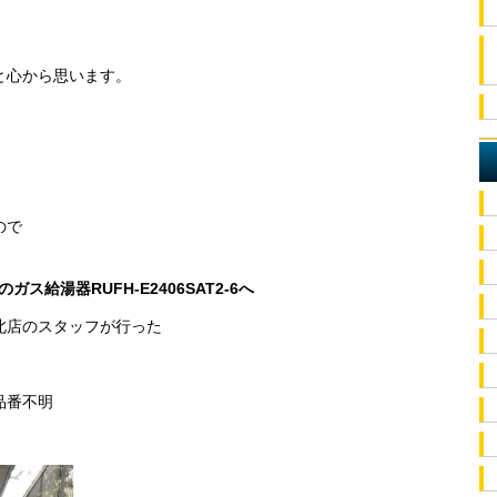
と心から思います。
ので
給湯器RUFH-E2406SAT2-6へ
北店のスタッフが行った
品番不明