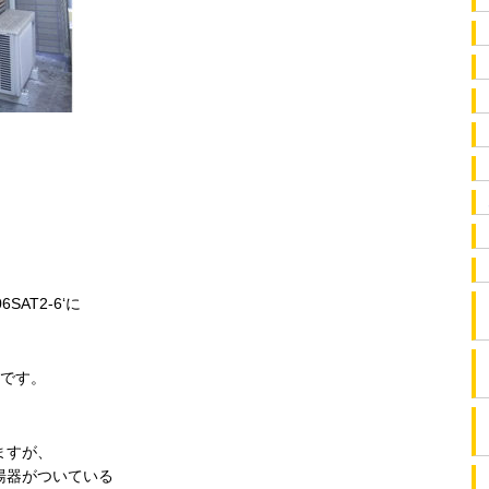
SAT2-6‘に
。
間です。
ますが、
湯器がついている