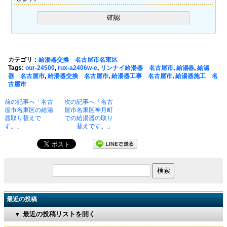
カテゴリ：
給湯器交換 名古屋市名東区
Tags:
our-24500
,
rux-a2406w-e
,
リンナイ給湯器 名古屋市
,
給湯器
,
給湯
器 名古屋市
,
給湯器交換 名古屋市
,
給湯器工事 名古屋市
,
給湯器施工 名
古屋市
前の記事へ「名古
次の記事へ「名古
屋市名東区の給湯
屋市名東区神月町
器取り替えで
での給湯器の取り
す。」
替えです。」
最近の投稿
▼ 最近の投稿リストを開く