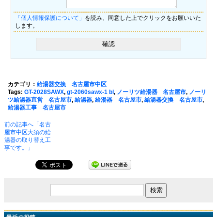
「個人情報保護について」
を読み、同意した上でクリックをお願いいた
します。
カテゴリ：
給湯器交換 名古屋市中区
Tags:
GT-2028SAWX
,
gt-2060sawx-1 bl
,
ノーリツ給湯器 名古屋市
,
ノーリ
ツ給湯器直営 名古屋市
,
給湯器
,
給湯器 名古屋市
,
給湯器交換 名古屋市
,
給湯器工事 名古屋市
前の記事へ「名古
屋市中区大須の給
湯器の取り替え工
事です。」