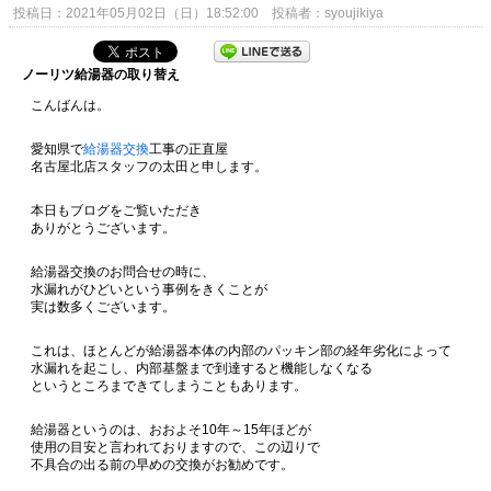
投稿日：2021年05月02日（日）18:52:00 投稿者：syoujikiya
ノーリツ給湯器の取り替え
こんばんは。
愛知県で
給湯器交換
工事の正直屋
名古屋北店スタッフの太田と申します。
本日もブログをご覧いただき
ありがとうございます。
給湯器交換のお問合せの時に、
水漏れがひどいという事例をきくことが
実は数多くございます。
これは、ほとんどが給湯器本体の内部のパッキン部の経年劣化によって
水漏れを起こし、内部基盤まで到達すると機能しなくなる
というところまできてしまうこともあります。
給湯器というのは、おおよそ10年～15年ほどが
使用の目安と言われておりますので、この辺りで
不具合の出る前の早めの交換がお勧めです。