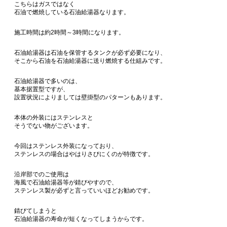
こちらはガスではなく
石油で燃焼している石油給湯器なります。
施工時間は約2時間～3時間になります。
石油給湯器は石油を保管するタンクが必ず必要になり、
そこから石油を石油給湯器に送り燃焼する仕組みです。
石油給湯器で多いのは、
基本据置型ですが、
設置状況によりましては壁掛型のパターンもあります。
本体の外装にはステンレスと
そうでない物がございます。
今回はステンレス外装になっており、
ステンレスの場合はやはりさびにくのが特徴です。
沿岸部でのご使用は
海風で石油給湯器等が錆びやすので、
ステンレス製が必ずと言っていいほどお勧めです。
錆びてしまうと
石油給湯器の寿命が短くなってしまうからです。