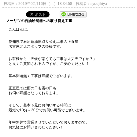
投稿日：2019年02月16日（土）18:34:58 投稿者：syoujikiya
ノーリツの石油給湯器への取り替え工事
こんばんは。
愛知県で石油給湯器取り替え工事の正直屋
名古屋北店スタッフの掛橋です。
お客様から「天候が悪くても工事は大丈夫ですか？」
と良くご質問されるのですが、ご安心ください！
基本問題無く工事は可能でございます。
正直屋では雨の日も雪の日も
お伺い可能となっております。
そして、基本下見にお伺いする時間は
最短で10分～30分でお伺い可能でございます。
年中無休で営業させていただいておりますので、
お気軽にお問い合わせください！