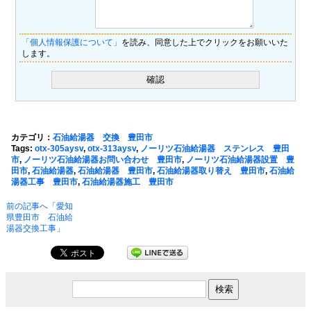
「個人情報保護について」
を読み、同意した上でクリックをお願いいた
します。
カテゴリ：
石油給湯器 交換 豊田市
Tags:
otx-305aysv
,
otx-313aysv
,
ノーリツ石油給湯器 ステンレス 豊田
市
,
ノーリツ石油給湯器お問い合わせ 豊田市
,
ノーリツ石油給湯器設置 豊
田市
,
石油給湯器
,
石油給湯器 豊田市
,
石油給湯器取り替え 豊田市
,
石油給
湯器工事 豊田市
,
石油給湯器施工 豊田市
前の記事へ「愛知
県豊田市 石油給
湯器交換工事」