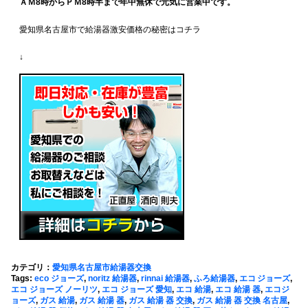
ＡＭ8時からＰＭ8時半まで年中無休で元気に営業中です。
愛知県名古屋市で給湯器激安価格の秘密はコチラ
↓
カテゴリ：
愛知県名古屋市給湯器交換
Tags:
eco ジョーズ
,
noritz 給湯器
,
rinnai 給湯器
,
ふろ給湯器
,
エコ ジョーズ
,
エコ ジョーズ ノーリツ
,
エコ ジョーズ 愛知
,
エコ 給湯
,
エコ 給湯 器
,
エコジ
ョーズ
,
ガス 給湯
,
ガス 給湯 器
,
ガス 給湯 器 交換
,
ガス 給湯 器 交換 名古屋
,