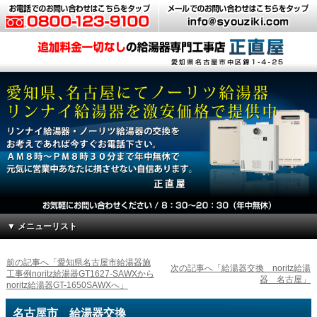
▼ メニューリスト
前の記事へ「愛知県名古屋市給湯器施
次の記事へ「給湯器交換 noritz給湯
工事例noritz給湯器GT1627-SAWXから
器 名古屋」
noritz給湯器GT-1650SAWXへ」
名古屋市 給湯器交換