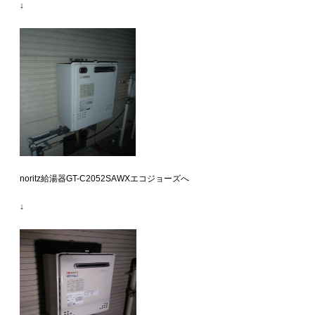
↓
noritz給湯器GT-C2052SAWXエコジョーズへ
↓