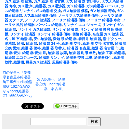
ガス 給湯 器 価格
,
ガス 給湯 器 名古屋
,
ガス 給湯 器 買い替え
,
ガスふろ給湯
器 寿命
,
ガス湯沸し給湯器
,
ガス湯沸器
,
ガス給湯器
,
ガス給湯器 パーパス
,
ガ
ス給湯器 リンナイ
,
ガス給湯器 交換
,
ガス給湯器 価格
,
ガス給湯器 寿命
,
ガス
風呂給湯器
,
ガス風呂給湯器 価格
,
ノーリツ ガス給湯器 価格
,
ノーリツ 給湯
器 カタログ
,
ノーリツ 給湯器
,
ノーリツ 給湯器 価格
,
ノーリツ 給湯器 寿命
,
ノ
ーリツ 風呂 給湯器
,
パーパス 給湯器
,
リンナイ エコ ジョーズ
,
リンナイ ガス
給湯 器
,
リンナイ ガス給湯器
,
リンナイ 給湯 器
,
リンナイ 給湯 暖房 用 熱源
機
,
リンナイ 給湯器
,
リンナイ 給湯器 価格
,
価格 給湯器
,
名古屋 ガス 給湯 器
,
名古屋 市 給湯 器
,
安い給湯器
,
愛知 県 給湯 器
,
春日井 給湯 器
,
湯 ドクター
,
湯沸器
,
給湯
,
給湯 器
,
給湯 器 24 号
,
給湯 器 交換
,
給湯 器 交換 名古屋
,
給湯 器
交換 愛知
,
給湯 器 価格
,
給湯 器 取替え
,
給湯 器 名古屋
,
給湯 器 名古屋 市
,
給
湯 器 愛知
,
給湯 器 愛知 県
,
給湯 器 故障
,
給湯 器 耐用 年数
,
給湯 工事
,
給湯器
,
給湯器 エコジョーズ
,
給湯器 リンナイ
,
給湯器 交換 工事
,
給湯器取付
,
給湯器
故障
,
給湯機
,
風呂ガス給湯器
,
風呂給湯器 価格
前の記事へ「愛知
県名古屋市給湯器
次の記事へ「給湯
施工事例noritz給湯
器交換 noritz給湯
器GT1627-SAWX
器 名古屋」
からnoritz給湯器
GT-1650SAWXへ」