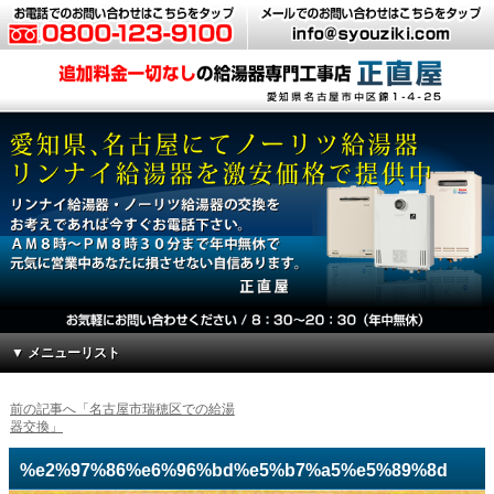
▼ メニューリスト
前の記事へ「名古屋市瑞穂区での給湯
器交換」
%e2%97%86%e6%96%bd%e5%b7%a5%e5%89%8d