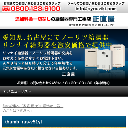
▼ メニューリスト
前の記事へ「家庭 用 ガス 湯沸かし器
のことは正直屋へ」
thumb_rus-v51yt