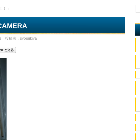
！！」
 CAMERA
 投稿者：syoujikiya