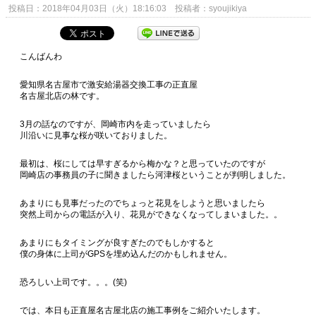
投稿日：2018年04月03日（火）18:16:03 投稿者：syoujikiya
こんばんわ
愛知県名古屋市で激安給湯器交換工事の正直屋
名古屋北店の林です。
3月の話なのですが、岡崎市内を走っていましたら
川沿いに見事な桜が咲いておりました。
最初は、桜にしては早すぎるから梅かな？と思っていたのですが
岡崎店の事務員の子に聞きましたら河津桜ということが判明しました。
あまりにも見事だったのでちょっと花見をしようと思いましたら
突然上司からの電話が入り、花見ができなくなってしまいました。。
あまりにもタイミングが良すぎたのでもしかすると
僕の身体に上司がGPSを埋め込んだのかもしれません。
恐ろしい上司です。。。(笑)
では、本日も正直屋名古屋北店の施工事例をご紹介いたします。