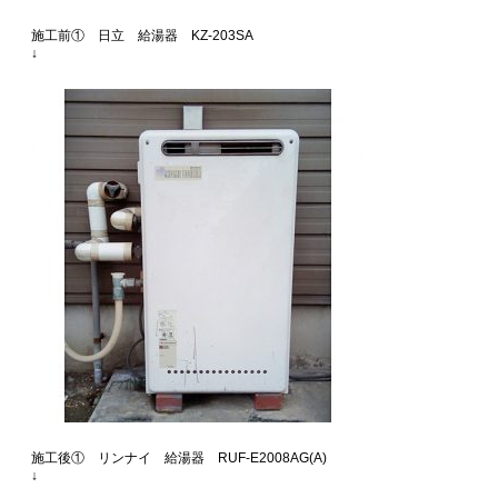
施工前① 日立 給湯器 KZ-203SA
↓
施工後① リンナイ 給湯器 RUF-E2008AG(A)
↓