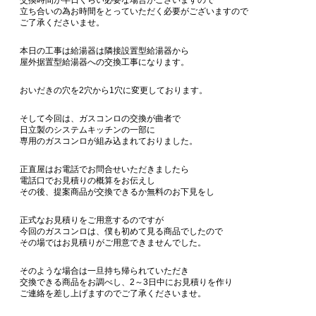
交換時間が半日くらい必要な場合がございますので
立ち合いの為お時間をとっていただく必要がございますので
ご了承くださいませ。
本日の工事は給湯器は隣接設置型給湯器から
屋外据置型給湯器への交換工事になります。
おいだきの穴を2穴から1穴に変更しております。
そして今回は、ガスコンロの交換が曲者で
日立製のシステムキッチンの一部に
専用のガスコンロが組み込まれておりました。
正直屋はお電話でお問合せいただきましたら
電話口でお見積りの概算をお伝えし
その後、提案商品が交換できるか無料のお下見をし
正式なお見積りをご用意するのですが
今回のガスコンロは、僕も初めて見る商品でしたので
その場ではお見積りがご用意できませんでした。
そのような場合は一旦持ち帰られていただき
交換できる商品をお調べし、2～3日中にお見積りを作り
ご連絡を差し上げますのでご了承くださいませ。