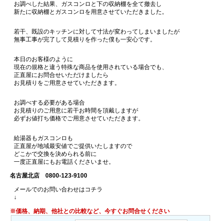
お調べした結果、ガスコンロと下の収納棚を全て撤去し
新たに収納棚とガスコンロを用意させていただきました。
若干、既設のキッチンに対して寸法が変わってしまいましたが
無事工事が完了して見積りを作った僕も一安心です。
本日のお客様のように
現在の規格と違う特殊な商品を使用されている場合でも、
正直屋にお問合せいただけましたら
お見積りをご用意させていただきます。
お調べする必要がある場合
お見積りのご用意に若干お時間を頂戴しますが
必ずお値打ち価格でご用意させていただきます。
給湯器もガスコンロも
正直屋が地域最安値でご提供いたしますので
どこかで交換を決められる前に
一度正直屋にもお電話くださいませ。
名古屋北店 0800-123-9100
メールでのお問い合わせはコチラ
↓
※価格、納期、他社との比較など、今すぐお問合せください