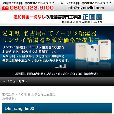
▼ メニューリスト
前の記事へ「給湯 器 工事なら正直屋に
お任せを」
14s_rang_lin03