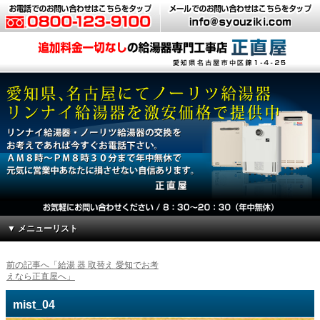
▼ メニューリスト
前の記事へ「給湯 器 取替え 愛知でお考
えなら正直屋へ」
mist_04