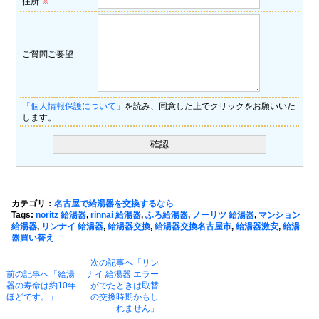
住所
※
ご質問ご要望
「個人情報保護について」
を読み、同意した上でクリックをお願いいた
します。
カテゴリ：
名古屋で給湯器を交換するなら
Tags:
noritz 給湯器
,
rinnai 給湯器
,
ふろ給湯器
,
ノーリツ 給湯器
,
マンション
給湯器
,
リンナイ 給湯器
,
給湯器交換
,
給湯器交換名古屋市
,
給湯器激安
,
給湯
器買い替え
次の記事へ「リン
前の記事へ「給湯
ナイ 給湯器 エラー
器の寿命は約10年
がでたときは取替
ほどです。」
の交換時期かもし
れません」