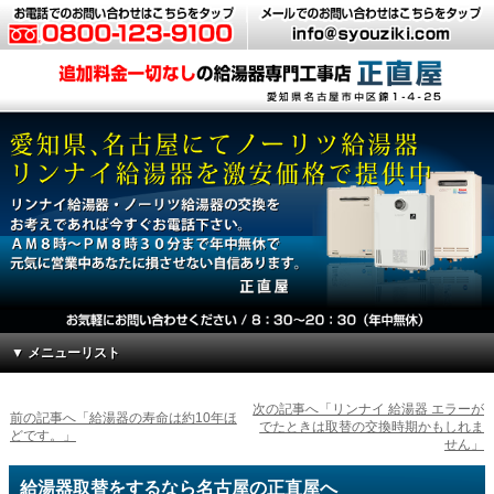
▼ メニューリスト
次の記事へ「リンナイ 給湯器 エラーが
前の記事へ「給湯器の寿命は約10年ほ
でたときは取替の交換時期かもしれま
どです。」
せん」
給湯器取替をするなら名古屋の正直屋へ