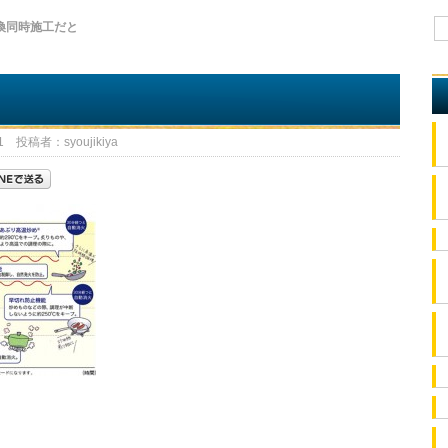
換同時施工だと
 投稿者：syoujikiya