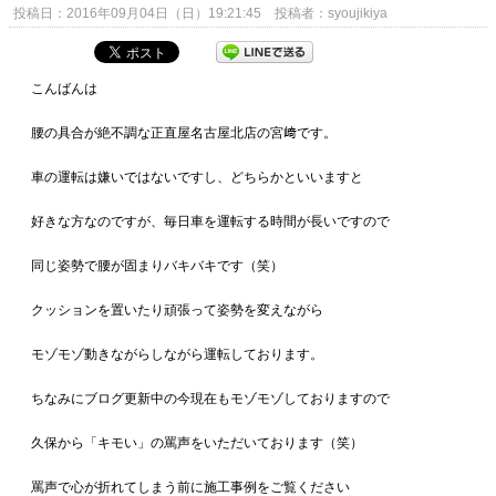
投稿日：2016年09月04日（日）19:21:45 投稿者：syoujikiya
こんばんは
腰の具合が絶不調な正直屋名古屋北店の宮﨑です。
車の運転は嫌いではないですし、どちらかといいますと
好きな方なのですが、毎日車を運転する時間が長いですので
同じ姿勢で腰が固まりバキバキです（笑）
クッションを置いたり頑張って姿勢を変えながら
モゾモゾ動きながらしながら運転しております。
ちなみにブログ更新中の今現在もモゾモゾしておりますので
久保から「キモい」の罵声をいただいております（笑）
罵声で心が折れてしまう前に施工事例をご覧ください