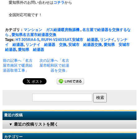
愛知県外のお問い合わせは
コチラ
から
全国対応可能です！
カテゴリ：
マンション ガス給湯暖房熱源機
,
名古屋で給湯器を交換するな
ら
,
愛知県名古屋市給湯器交換
Tags:
HT-305RA4-S
,
RUFH-V2403SAT.安城市 給湯器
,
リンナイ
,
リンナ
イ 給湯器
,
リンナイ 給湯器 交換
,
安城市 給湯器交換
,
愛知県 安城市
給湯器
,
愛知県 給湯器
前の記事へ「名古
次の記事へ「名古
屋市南区で暖房給
屋市昭和区で給湯
湯器取替工事」
器を交換」
最近の投稿
▼ 最近の投稿リストを開く
カテゴリー